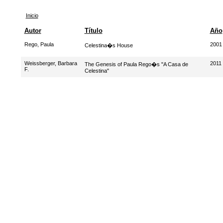
Inicio
Autor
Título
Año
Rego, Paula
2001
Celestina�s House
Weissberger, Barbara
2011
The Genesis of Paula Rego�s "A Casa de
F.
Celestina"