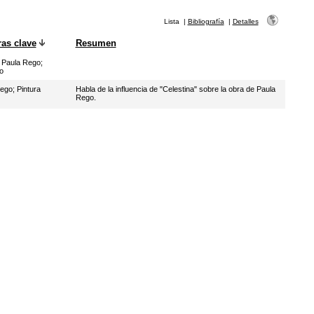
Lista
|
Bibliografía
|
Detalles
ras clave
Resumen
;
Paula Rego
;
o
Rego
;
Pintura
Habla de la influencia de "Celestina" sobre la obra de Paula
Rego.