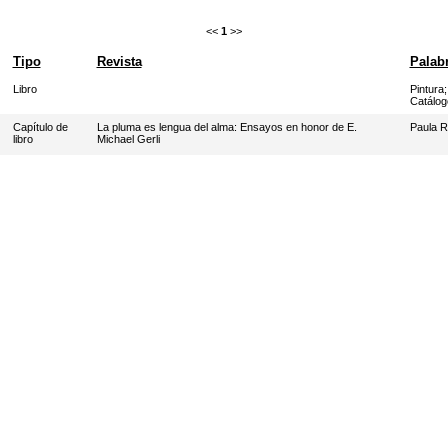
<<
1
>>
Tipo
Revista
Palab
Libro
Pintura
Catálog
Capítulo de
La pluma es lengua del alma: Ensayos en honor de E.
Paula 
libro
Michael Gerli