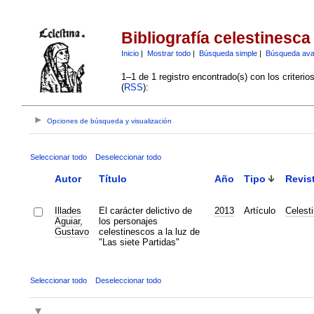
Bibliografía celestinesca
Inicio
|
Mostrar todo
|
Búsqueda simple
|
Búsqueda av
1–1 de 1 registro encontrado(s) con los criteri
(
RSS
):
Opciones de búsqueda y visualización
Seleccionar todo
Deseleccionar todo
Autor
Título
Año
Tipo
Revis
Illades
El carácter delictivo de
2013
Artículo
Celest
Aguiar,
los personajes
Gustavo
celestinescos a la luz de
"Las siete Partidas"
Seleccionar todo
Deseleccionar todo