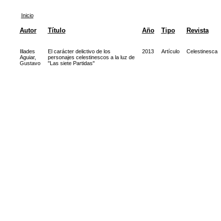
Inicio
Autor
Título
Año
Tipo
Revista
Illades
El carácter delictivo de los
2013
Artículo
Celestinesca
Aguiar,
personajes celestinescos a la luz de
Gustavo
"Las siete Partidas"