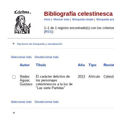
Bibliografía celestinesca
Inicio
|
Mostrar todo
|
Búsqueda simple
|
Búsqueda av
1–1 de 1 registro encontrado(s) con los criteri
(
RSS
):
Opciones de búsqueda y visualización
Seleccionar todo
Deseleccionar todo
Autor
Título
Año
Tipo
Revis
Illades
El carácter delictivo de
2013
Artículo
Celest
Aguiar,
los personajes
Gustavo
celestinescos a la luz de
"Las siete Partidas"
Seleccionar todo
Deseleccionar todo