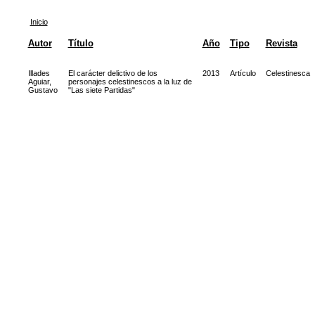
Inicio
Autor
Título
Año
Tipo
Revista
Illades
El carácter delictivo de los
2013
Artículo
Celestinesca
Aguiar,
personajes celestinescos a la luz de
Gustavo
"Las siete Partidas"