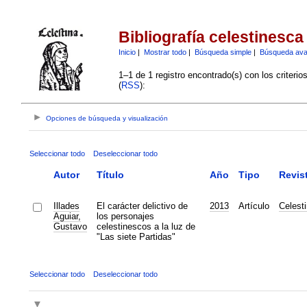
Bibliografía celestinesca
Inicio
|
Mostrar todo
|
Búsqueda simple
|
Búsqueda av
1–1 de 1 registro encontrado(s) con los criteri
(
RSS
):
Opciones de búsqueda y visualización
Seleccionar todo
Deseleccionar todo
Autor
Título
Año
Tipo
Revis
Illades
El carácter delictivo de
2013
Artículo
Celest
Aguiar,
los personajes
Gustavo
celestinescos a la luz de
"Las siete Partidas"
Seleccionar todo
Deseleccionar todo