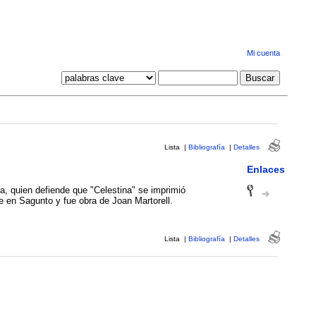
Mi cuenta
Lista
|
Bibliografía
|
Detalles
Enlaces
a, quien defiende que "Celestina" se imprimió
re en Sagunto y fue obra de Joan Martorell.
Lista
|
Bibliografía
|
Detalles