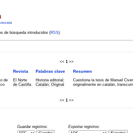
a
vanzada
ios de búsqueda introducidos (
RSS
):
<<
1
>>
Revista
Palabras clave
Resumen
lo de
El Norte
Historia editorial
;
Cuestiona la tesis de Manuel Civer
ico
de Castilla
Catalán
;
Original
originalmente en catalán, transcur
<<
1
>>
Guardar registros:
Exportar registros: