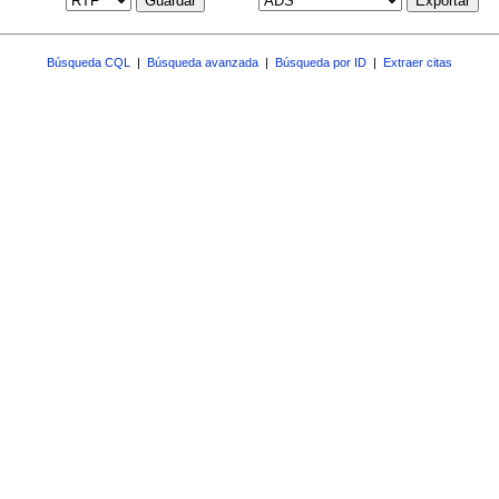
Guardar
Exportar
Búsqueda CQL
|
Búsqueda avanzada
|
Búsqueda por ID
|
Extraer citas