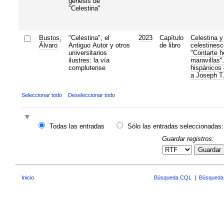
génesis de
"Celestina"
Bustos,
"Celestina", el
2023
Capítulo
Celestina y
Álvaro
Antiguo Autor y otros
de libro
celestinesc
universitarios
"Contarte h
ilustres: la vía
maravillas"
complutense
hispánicos
a Joseph T.
Seleccionar todo
Deseleccionar todo
Todas las entradas
Sólo las entradas seleccionadas:
Guardar registros:
Guardar
Inicio
Búsqueda CQL
|
Búsqueda