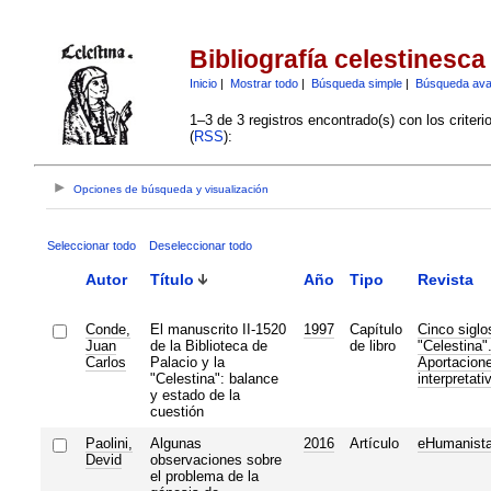
Bibliografía celestinesca
Inicio
|
Mostrar todo
|
Búsqueda simple
|
Búsqueda av
1–3 de 3 registros encontrado(s) con los criter
(
RSS
):
Opciones de búsqueda y visualización
Seleccionar todo
Deseleccionar todo
Autor
Título
Año
Tipo
Revista
Conde,
El manuscrito II-1520
1997
Capítulo
Cinco siglo
Juan
de la Biblioteca de
de libro
"Celestina"
Carlos
Palacio y la
Aportacion
"Celestina": balance
interpretati
y estado de la
cuestión
Paolini,
Algunas
2016
Artículo
eHumanist
Devid
observaciones sobre
el problema de la