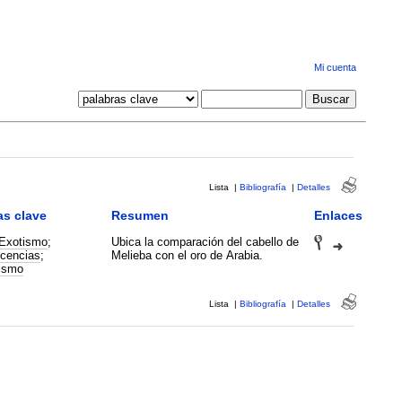
Mi cuenta
Lista
|
Bibliografía
|
Detalles
as clave
Resumen
Enlaces
Exotismo
;
Ubica la comparación del cabello de
cencias
;
Melieba con el oro de Arabia.
lismo
Lista
|
Bibliografía
|
Detalles