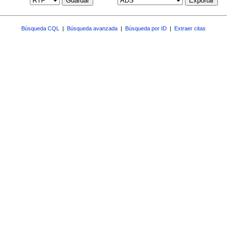
Guardar
Exportar
Búsqueda CQL
|
Búsqueda avanzada
|
Búsqueda por ID
|
Extraer citas