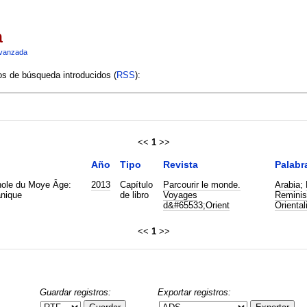
a
vanzada
ios de búsqueda introducidos (
RSS
):
<<
1
>>
Año
Tipo
Revista
Palabr
gnole du Moye Âge:
2013
Capítulo
Parcourir le monde.
Arabia
;
anique
de libro
Voyages
Reminis
d&#65533;Orient
Orienta
<<
1
>>
Guardar registros:
Exportar registros: