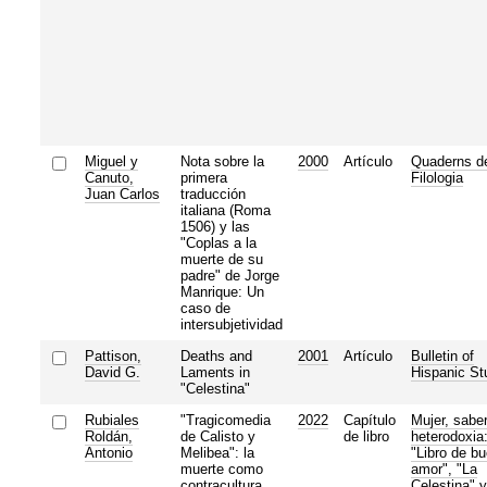
Miguel y
Nota sobre la
2000
Artículo
Quaderns d
Canuto,
primera
Filologia
Juan Carlos
traducción
italiana (Roma
1506) y las
"Coplas a la
muerte de su
padre" de Jorge
Manrique: Un
caso de
intersubjetividad
Pattison,
Deaths and
2001
Artículo
Bulletin of
David G.
Laments in
Hispanic St
"Celestina"
Rubiales
"Tragicomedia
2022
Capítulo
Mujer, saber
Roldán,
de Calisto y
de libro
heterodoxia
Antonio
Melibea": la
"Libro de b
muerte como
amor", "La
contracultura
Celestina" y