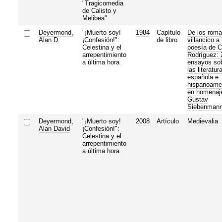
"Tragicomedia
de Calisto y
Melibea"
Deyermond,
"¡Muerto soy!
1984
Capítulo
De los roma
Alan D.
¡Confesión!":
de libro
villancico a 
Celestina y el
poesía de C
arrepentimiento
Rodríguez: 
a última hora
ensayos so
las literatur
española e
hispanoame
en homenaj
Gustav
Siebenman
Deyermond,
"¡Muerto soy!
2008
Artículo
Medievalia
Alan David
¡Confesión!":
Celestina y el
arrepentimiento
a última hora