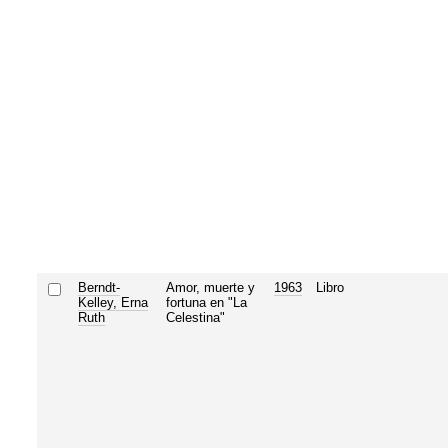
Berndt-
Amor, muerte y
1963
Libro
Kelley, Erna
fortuna en "La
Ruth
Celestina"