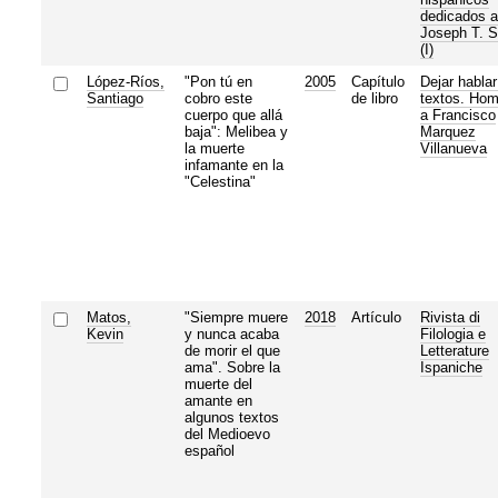
dedicados a
Joseph T. 
(I)
López-Ríos,
"Pon tú en
2005
Capítulo
Dejar hablar
Santiago
cobro este
de libro
textos. Hom
cuerpo que allá
a Francisco
baja": Melibea y
Marquez
la muerte
Villanueva
infamante en la
"Celestina"
Matos,
"Siempre muere
2018
Artículo
Rivista di
Kevin
y nunca acaba
Filologia e
de morir el que
Letterature
ama". Sobre la
Ispaniche
muerte del
amante en
algunos textos
del Medioevo
español