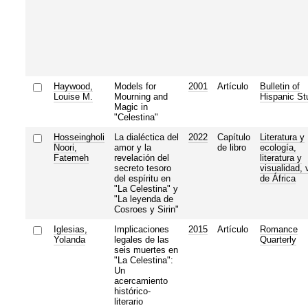
Haywood,
Models for
2001
Artículo
Bulletin of
Louise M.
Mourning and
Hispanic St
Magic in
"Celestina"
Hosseingholi
La dialéctica del
2022
Capítulo
Literatura y
Noori,
amor y la
de libro
ecología,
Fatemeh
revelación del
literatura y
secreto tesoro
visualidad,
del espíritu en
de África
"La Celestina" y
"La leyenda de
Cosroes y Sirin"
Iglesias,
Implicaciones
2015
Artículo
Romance
Yolanda
legales de las
Quarterly
seis muertes en
"La Celestina":
Un
acercamiento
histórico-
literario