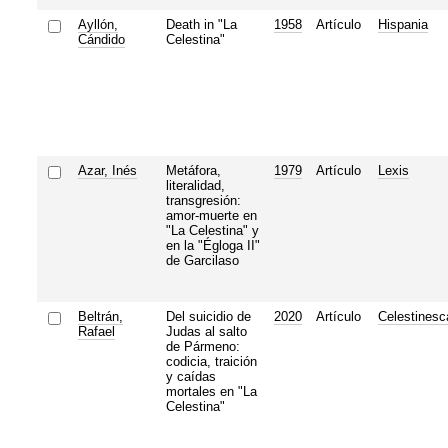
Ayllón,
Death in "La
1958
Artículo
Hispania
Cándido
Celestina"
Azar, Inés
Metáfora,
1979
Artículo
Lexis
literalidad,
transgresión:
amor-muerte en
"La Celestina" y
en la "Égloga II"
de Garcilaso
Beltrán,
Del suicidio de
2020
Artículo
Celestinesc
Rafael
Judas al salto
de Pármeno:
codicia, traición
y caídas
mortales en "La
Celestina"