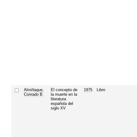
Almiñaque,
El concepto de
1975
Libro
Conrado B.
la muerte en la
literatura
española del
siglo XV