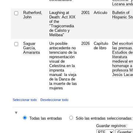
Lozana and
Rutherford,
Laughing at
2001
Artículo
Bulletin of
John
Death: Act XIX
Hispanic St
of the
"Tragicomedia
de Calisto y
Melibea"
Saguar
Un posible
2026
Capítulo
Del escritor
García,
antecedente no
de libro
las prensas
Amaranta
terenciano de la
Estudios de
representación
literatura
visual de
medieval en
Celestina en la
homenaje a 
imprenta
profesora M
manual: la vieja
Jesús Lacar
de la Danza de
la muerte de las
mujeres
Seleccionar todo
Deseleccionar todo
Todas las entradas
Sólo las entradas seleccionadas:
Guardar registros:
Guardar