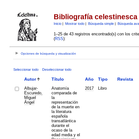
Bibliografía celestinesca
Inicio
|
Mostrar todo
|
Búsqueda simple
|
Búsqueda av
1–25 de 43 registros encontrado(s) con los crit
(
RSS
):
Opciones de búsqueda y visualización
Seleccionar todo
Deseleccionar todo
Autor
Título
Año
Tipo
Revista
Albujar-
Anatomía
2017
Libro
Escuredo,
comparada de
Miguel
la
Ángel
representación
de la muerte en
la literatura
española
transatlántica
durante el
ocaso de la
edad media y el