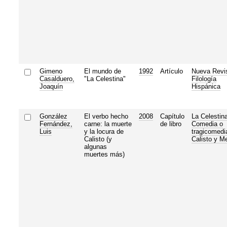
Gimeno
El mundo de
1992
Artículo
Nueva Revi
Casalduero,
"La Celestina"
Filología
Joaquín
Hispánica
González
El verbo hecho
2008
Capítulo
La Celestina
Fernández,
carne: la muerte
de libro
Comedia o
Luis
y la locura de
tragicomedi
Calisto (y
Calisto y M
algunas
muertes más)