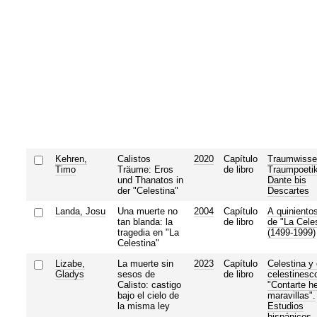
Kehren,
Calistos
2020
Capítulo
Traumwisse
Timo
Träume: Eros
de libro
Traumpoeti
und Thanatos in
Dante bis
der "Celestina"
Descartes
Landa, Josu
Una muerte no
2004
Capítulo
A quiniento
tan blanda: la
de libro
de "La Cele
tragedia en "La
(1499-1999)
Celestina"
Lizabe,
La muerte sin
2023
Capítulo
Celestina y
Gladys
sesos de
de libro
celestinesc
Calisto: castigo
"Contarte h
bajo el cielo de
maravillas".
la misma ley
Estudios
hispánicos