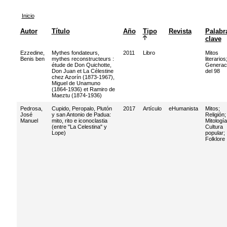
Inicio
Autor
Título
Año
Tipo
Revista
Palabr
clave
Ezzedine,
Mythes fondateurs,
2011
Libro
Mitos
Benis ben
mythes reconstructeurs :
literarios
étude de Don Quichotte,
Generac
Don Juan et La Célestine
del 98
chez Azorín (1873-1967),
Miguel de Unamuno
(1864-1936) et Ramiro de
Maeztu (1874-1936)
Pedrosa,
Cupido, Peropalo, Plutón
2017
Artículo
eHumanista
Mitos
;
José
y san Antonio de Padua:
Religión
;
Manuel
mito, rito e iconoclastia
Mitología
(entre "La Celestina" y
Cultura
Lope)
popular
;
Folklore