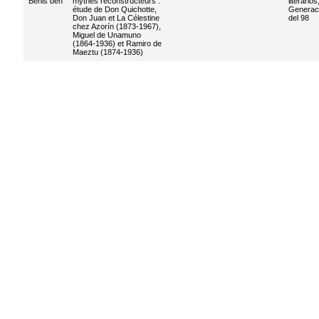
Benis ben
mythes reconstructeurs :
literarios
étude de Don Quichotte,
Generac
Don Juan et La Célestine
del 98
chez Azorín (1873-1967),
Miguel de Unamuno
(1864-1936) et Ramiro de
Maeztu (1874-1936)