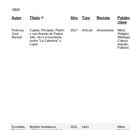
Inicio
Autor
Título
Año
Tipo
Revista
Palabr
clave
Pedrosa,
Cupido, Peropalo, Plutón
2017
Artículo
eHumanista
Mitos
;
José
y san Antonio de Padua:
Religión
;
Manuel
mito, rito e iconoclastia
Mitología
(entre "La Celestina" y
Cultura
Lope)
popular
;
Folklore
Ezzedine,
Mythes fondateurs,
2011
Libro
Mitos