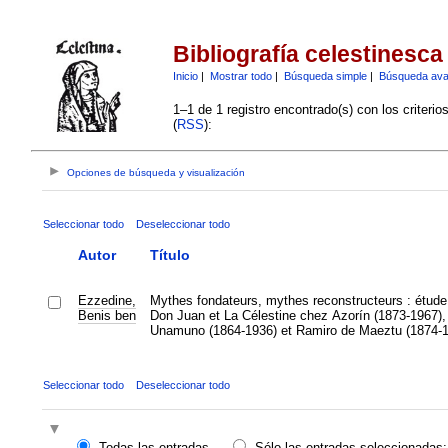
Bibliografía celestinesca
Inicio
|
Mostrar todo
|
Búsqueda simple
|
Búsqueda av
1–1 de 1 registro encontrado(s) con los criteri
(
RSS
):
Opciones de búsqueda y visualización
Seleccionar todo
Deseleccionar todo
Autor
Título
Ezzedine,
Mythes fondateurs, mythes reconstructeurs : étude
Benis ben
Don Juan et La Célestine chez Azorín (1873-1967),
Unamuno (1864-1936) et Ramiro de Maeztu (1874-
Seleccionar todo
Deseleccionar todo
Todas las entradas
Sólo las entradas seleccionadas: