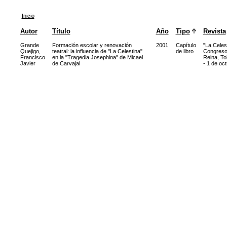
Inicio
Autor
Título
Año
Tipo
Revista
Grande
Formación escolar y renovación
2001
Capítulo
"La Celes
Quejigo,
teatral: la influencia de "La Celestina"
de libro
Congreso 
Francisco
en la "Tragedia Josephina" de Micael
Reina, To
Javier
de Carvajal
- 1 de oc