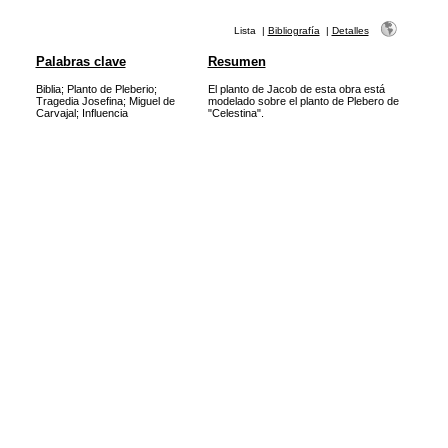
Lista
|
Bibliografía
|
Detalles
Palabras clave
Resumen
Biblia
;
Planto de Pleberio
;
El planto de Jacob de esta obra está
Tragedia Josefina
;
Miguel de
modelado sobre el planto de Plebero de
Carvajal
;
Influencia
"Celestina".