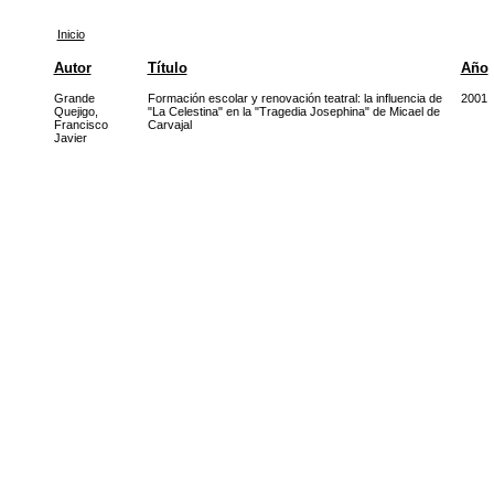
Inicio
Autor
Título
Año
Grande
Formación escolar y renovación teatral: la influencia de
2001
Quejigo,
"La Celestina" en la "Tragedia Josephina" de Micael de
Francisco
Carvajal
Javier