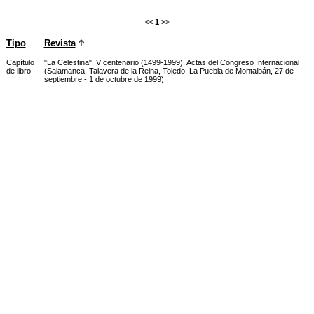
<<
1
>>
Tipo
Revista
Capítulo
"La Celestina", V centenario (1499-1999). Actas del Congreso Internacional
de libro
(Salamanca, Talavera de la Reina, Toledo, La Puebla de Montalbán, 27 de
septiembre - 1 de octubre de 1999)