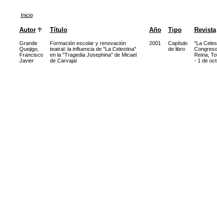
Inicio
Autor
Título
Año
Tipo
Revista
Grande
Formación escolar y renovación
2001
Capítulo
"La Celes
Quejigo,
teatral: la influencia de "La Celestina"
de libro
Congreso 
Francisco
en la "Tragedia Josephina" de Micael
Reina, To
Javier
de Carvajal
- 1 de oc