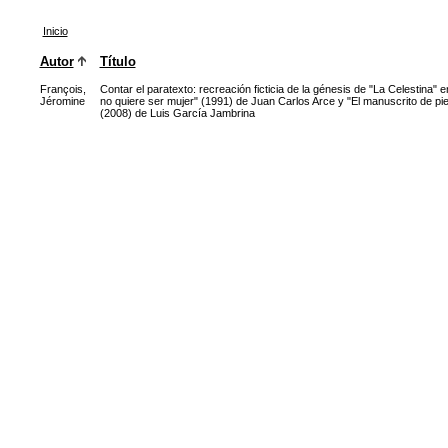
Inicio
Autor
Título
François,
Contar el paratexto: recreación ficticia de la génesis de "La Celestina" 
Jéromine
no quiere ser mujer" (1991) de Juan Carlos Arce y "El manuscrito de pi
(2008) de Luis García Jambrina