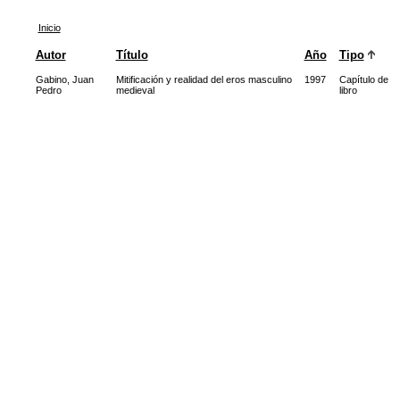
Inicio
Autor
Título
Año
Tipo
Gabino, Juan
Mitificación y realidad del eros masculino
1997
Capítulo de
Pedro
medieval
libro