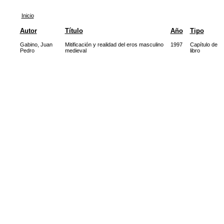
Inicio
Autor
Título
Año
Tipo
Gabino, Juan
Mitificación y realidad del eros masculino
1997
Capítulo de
Pedro
medieval
libro