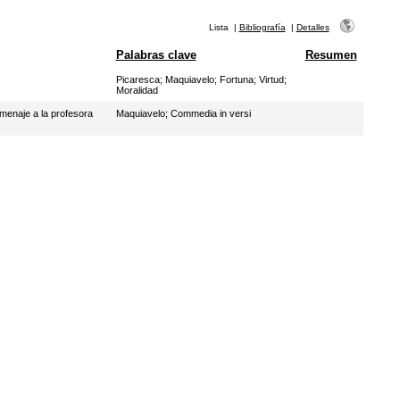
Lista
|
Bibliografía
|
Detalles
Palabras clave
Resumen
Picaresca
;
Maquiavelo
;
Fortuna
;
Virtud
;
Moralidad
omenaje a la profesora
Maquiavelo
;
Commedia in versi