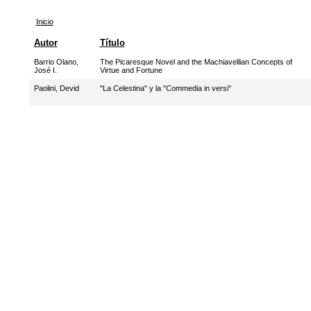
Inicio
Autor
Título
Barrio Olano,
The Picaresque Novel and the Machiavellian Concepts of
José I.
Virtue and Fortune
Paolini, Devid
"La Celestina" y la "Commedia in versi"