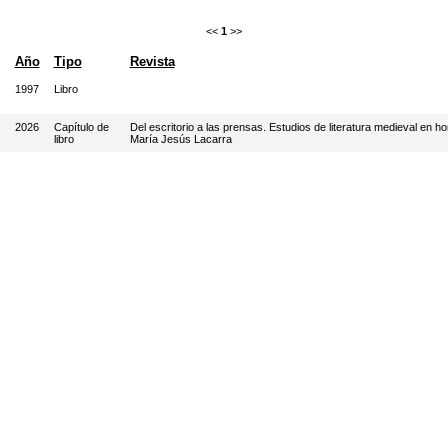
<<
1
>>
Año
Tipo
Revista
1997
Libro
2026
Capítulo de
Del escritorio a las prensas. Estudios de literatura medieval en h
libro
María Jesús Lacarra