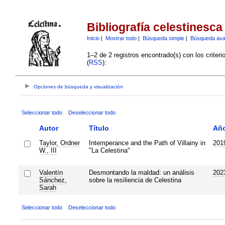
Bibliografía celestinesca
Inicio
|
Mostrar todo
|
Búsqueda simple
|
Búsqueda av
1–2 de 2 registros encontrado(s) con los criter
(
RSS
):
Opciones de búsqueda y visualización
Seleccionar todo
Deseleccionar todo
Autor
Título
Añ
Taylor, Ordner
Intemperance and the Path of Villainy in
201
W., III
"La Celestina"
Valentín
Desmontando la maldad: un análisis
202
Sánchez,
sobre la resiliencia de Celestina
Sarah
Seleccionar todo
Deseleccionar todo