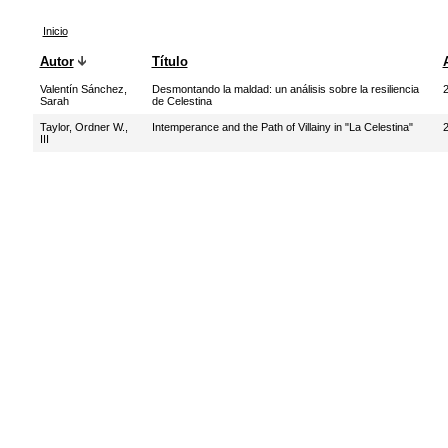
Inicio
Autor
Título
Valentín Sánchez,
Desmontando la maldad: un análisis sobre la resiliencia
Sarah
de Celestina
Taylor, Ordner W.,
Intemperance and the Path of Villainy in "La Celestina"
III