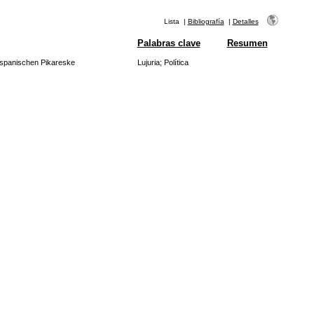
Lista
|
Bibliografía
|
Detalles
Palabras clave
Resumen
r spanischen Pikareske
Lujuria
;
Política