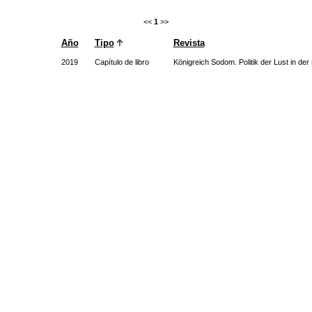
<<
1
>>
Año
Tipo
Revista
2019
Capítulo de libro
Königreich Sodom. Politik der Lust in de