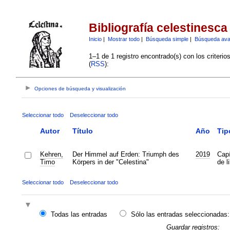
Bibliografía celestinesca
Inicio
|
Mostrar todo
|
Búsqueda simple
|
Búsqueda av
1–1 de 1 registro encontrado(s) con los criteri
(
RSS
):
Opciones de búsqueda y visualización
Seleccionar todo
Deseleccionar todo
Autor
Título
Año
Tip
Kehren,
Der Himmel auf Erden: Triumph des
2019
Capí
Timo
Körpers in der "Celestina"
de l
Seleccionar todo
Deseleccionar todo
Todas las entradas
Sólo las entradas seleccionadas:
Guardar registros: