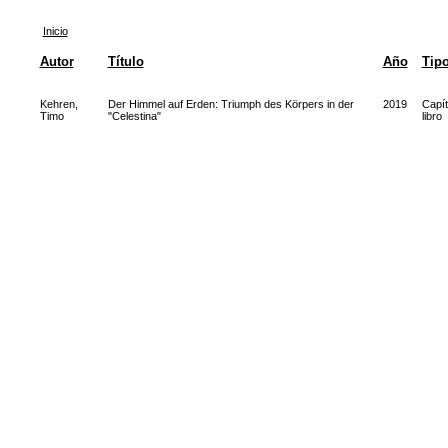
Inicio
Autor
Título
Año
Tip
Kehren,
Der Himmel auf Erden: Triumph des Körpers in der
2019
Capít
Timo
"Celestina"
libro