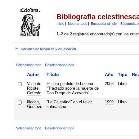
Bibliografía celestinesc
Inicio
|
Mostrar todo
|
Búsqueda simple
|
Búsqueda a
1–2 de 2 registros encontrado(s) con los crite
Opciones de búsqueda y visualización
Seleccionar todo
Deseleccionar todo
Autor
Título
Año
Tipo
Rev
Valle de
El libro perdido de Lucena:
2008
Libro
Ricote,
"Tractado sobre la muerte de
Gofredo
Don Diego de Azevedo"
Illades,
"La Celestina" en el taller
1999
Libro
Gustavo
salmantino
Seleccionar todo
Deseleccionar todo