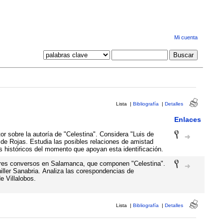
Mi cuenta
Lista
|
Bibliografía
|
Detalles
Enlaces
or sobre la autoría de "Celestina". Considera "Luis de
e Rojas. Estudia las posibles relaciones de amistad
s históricos del momento que apoyan esta identificación.
tores conversos en Salamanca, que componen "Celestina".
iller Sanabria. Analiza las corespondencias de
e Villalobos.
Lista
|
Bibliografía
|
Detalles