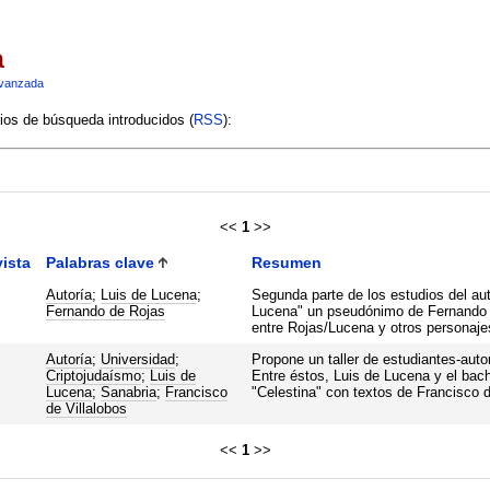
a
vanzada
rios de búsqueda introducidos (
RSS
):
<<
1
>>
ista
Palabras clave
Resumen
Autoría
;
Luis de Lucena
;
Segunda parte de los estudios del aut
Fernando de Rojas
Lucena" un pseudónimo de Fernando d
entre Rojas/Lucena y otros personaje
Autoría
;
Universidad
;
Propone un taller de estudiantes-au
Criptojudaísmo
;
Luis de
Entre éstos, Luis de Lucena y el bach
Lucena
;
Sanabria
;
Francisco
"Celestina" con textos de Francisco d
de Villalobos
<<
1
>>