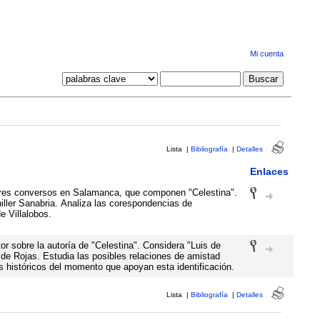
Mi cuenta
Lista
|
Bibliografía
|
Detalles
Enlaces
tores conversos en Salamanca, que componen "Celestina".
iller Sanabria. Analiza las corespondencias de
e Villalobos.
or sobre la autoría de "Celestina". Considera "Luis de
e Rojas. Estudia las posibles relaciones de amistad
s históricos del momento que apoyan esta identificación.
Lista
|
Bibliografía
|
Detalles