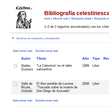
Bibliografía celestinesc
Inicio
|
Mostrar todo
|
Búsqueda simple
|
Búsqueda a
1–2 de 2 registros encontrado(s) con los crite
Opciones de búsqueda y visualización
Seleccionar todo
Deseleccionar todo
Autor
Título
Año
Tipo
Rev
Illades,
"La Celestina" en el taller
1999
Libro
Gustavo
salmantino
Valle de
El libro perdido de Lucena:
2008
Libro
Ricote,
"Tractado sobre la muerte de
Gofredo
Don Diego de Azevedo"
Seleccionar todo
Deseleccionar todo