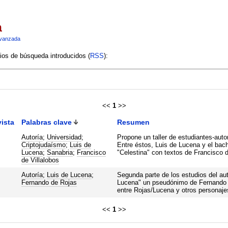
a
vanzada
rios de búsqueda introducidos (
RSS
):
<<
1
>>
ista
Palabras clave
Resumen
Autoría
;
Universidad
;
Propone un taller de estudiantes-au
Criptojudaísmo
;
Luis de
Entre éstos, Luis de Lucena y el bach
Lucena
;
Sanabria
;
Francisco
"Celestina" con textos de Francisco d
de Villalobos
Autoría
;
Luis de Lucena
;
Segunda parte de los estudios del aut
Fernando de Rojas
Lucena" un pseudónimo de Fernando d
entre Rojas/Lucena y otros personaje
<<
1
>>