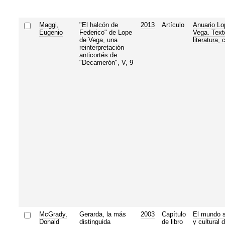
Maggi,
"El halcón de
2013
Artículo
Anuario Lo
Eugenio
Federico" de Lope
Vega. Text
de Vega, una
literatura, 
reinterpretación
anticortés de
"Decamerón", V, 9
McGrady,
Gerarda, la más
2003
Capítulo
El mundo s
Donald
distinguida
de libro
y cultural d