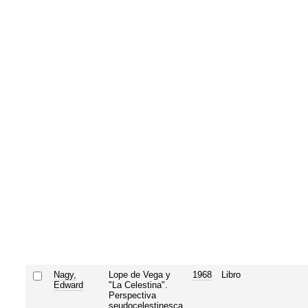
Nagy,
Lope de Vega y
1968
Libro
Edward
"La Celestina".
Perspectiva
seudocelestinesca