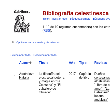
Bibliografía celestinesca
Inicio
|
Mostrar todo
|
Búsqueda simple
|
Búsqueda av
1–10 de 10 registros encontrado(s) con los crit
(
RSS
):
Opciones de búsqueda y visualización
Seleccionar todo
Deseleccionar todo
Autor
Título
Año
Tipo
Revista
Arséntieva,
La filosofía del
2017
Capítulo
Dueñas,
Natalia
eros, alcahuetería
de libro
cortesanas
y magia en "La
alcahuetas
Celestina" y "El
"Libro de 
caballero de
amor", "La
Olmedo"
Celestina" 
lozana
andaluza"