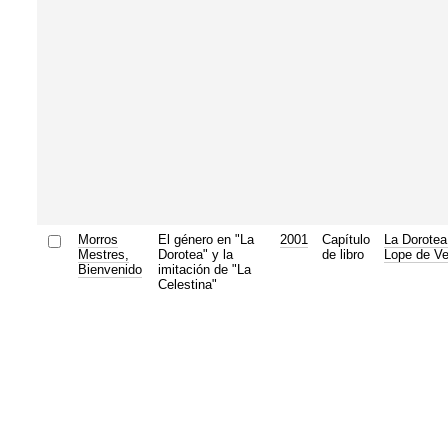
Morros
El género en "La
2001
Capítulo
La Dorotea
Mestres,
Dorotea" y la
de libro
Lope de V
Bienvenido
imitación de "La
Celestina"