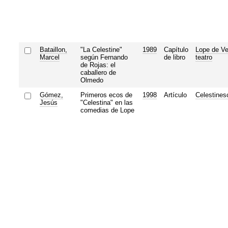
Bataillon,
"La Celestine"
1989
Capítulo
Lope de Ve
Marcel
según Fernando
de libro
teatro
de Rojas: el
caballero de
Olmedo
Gómez,
Primeros ecos de
1998
Artículo
Celestines
Jesús
"Celestina" en las
comedias de Lope