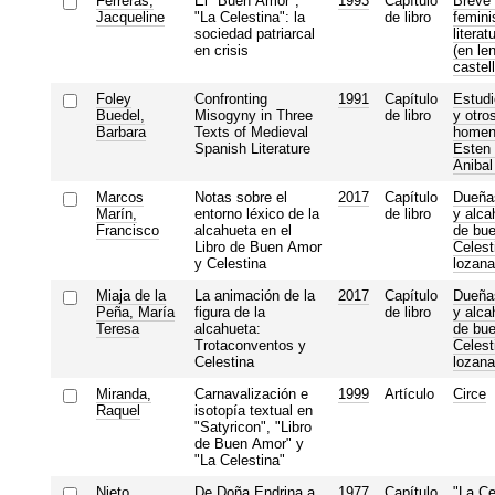
Ferreras,
El "Buen Amor",
1993
Capítulo
Breve 
Jacqueline
"La Celestina": la
de libro
femini
sociedad patriarcal
litera
en crisis
(en le
castel
Foley
Confronting
1991
Capítulo
Estudi
Buedel,
Misogyny in Three
de libro
y otro
Barbara
Texts of Medieval
homen
Spanish Literature
Esten 
Anibal 
Marcos
Notas sobre el
2017
Capítulo
Dueña
Marín,
entorno léxico de la
de libro
y alca
Francisco
alcahueta en el
de bue
Libro de Buen Amor
Celest
y Celestina
lozana
Miaja de la
La animación de la
2017
Capítulo
Dueña
Peña, María
figura de la
de libro
y alca
Teresa
alcahueta:
de bue
Trotaconventos y
Celest
Celestina
lozana
Miranda,
Carnavalización e
1999
Artículo
Circe
Raquel
isotopía textual en
"Satyricon", "Libro
de Buen Amor" y
"La Celestina"
Nieto
De Doña Endrina a
1977
Capítulo
"La Ce