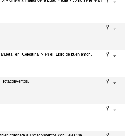
mor y dinero a finales de la Edad Media y cómo se reflejan
.
cahueta" en "Celestina" y en el "Libro de buen amor".
e Trotaconventos.
bién compara a Trotaconventos con Celestina.