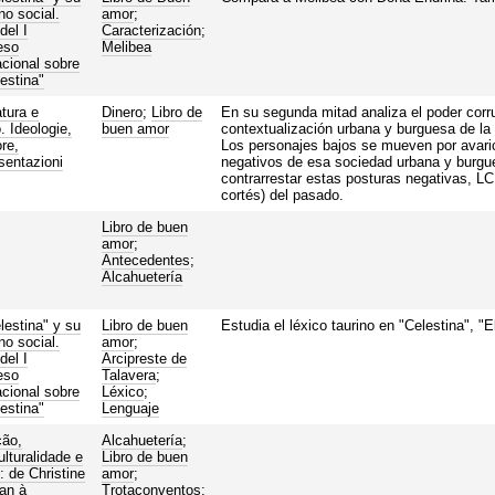
no social.
amor
;
del I
Caracterización
;
eso
Melibea
acional sobre
lestina"
atura e
Dinero
;
Libro de
En su segunda mitad analiza el poder corru
. Ideologie,
buen amor
contextualización urbana y burguesa de la
re,
Los personajes bajos se mueven por avaric
sentazioni
negativos de esa sociedad urbana y burgue
contrarrestar estas posturas negativas, LC
cortés) del pasado.
Libro de buen
amor
;
Antecedentes
;
Alcahuetería
lestina" y su
Libro de buen
Estudia el léxico taurino en "Celestina", "E
no social.
amor
;
del I
Arcipreste de
eso
Talavera
;
acional sobre
Léxico
;
lestina"
Lenguaje
ção,
Alcahuetería
;
ulturalidade e
Libro de buen
: de Christine
amor
;
an à
Trotaconventos
;