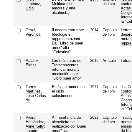
Jiménez,
Melibea (dos
de libro
contor
Lidio
amores y una
Actas 
alcahueta)
Congr
Intern
la "Ce
Orazi,
Il denaro corruttore.
2014
Capítulo
Letter
Veronica
Ideologie e
de libro
denaro
rappresentazioni.
metafo
Dal "Libro de buen
rappre
amor" alla
"Celestina"
Palafox,
Las máscaras de
2018
Artículo
Letras
Eloísa
Trotaconventos:
retórica, moral y
mediación en el
"Libro buen amor"
Torres
El léxico taurino en
1977
Capítulo
"La Ce
Martínez,
el ciclo
de libro
contor
José Carlos
celestinesco
Actas 
de
Congr
Intern
la "Ce
Vieira
A importância da
2022
Capítulo
Tradu
Hernández
;
alcoviteira na
de libro
transc
Aline Kelly
;
realização do "Buen
ensino
Jurado-
amor": da
de Piz