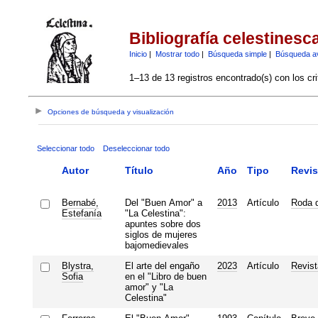
Bibliografía celestinesc
Inicio
|
Mostrar todo
|
Búsqueda simple
|
Búsqueda a
1–13 de 13 registros encontrado(s) con los cri
Opciones de búsqueda y visualización
Seleccionar todo
Deseleccionar todo
Autor
Título
Año
Tipo
Revis
Bernabé,
Del "Buen Amor" a
2013
Artículo
Roda d
Estefanía
"La Celestina":
apuntes sobre dos
siglos de mujeres
bajomedievales
Blystra,
El arte del engaño
2023
Artículo
Revist
Sofia
en el "Libro de buen
amor" y "La
Celestina"