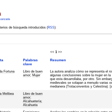
a
vanzada
terios de búsqueda introducidos (
RSS
):
<<
1
>>
ta
Palabras
Resumen
clave
a Fortuna
Libro de buen
La autora analiza cómo se representa el ro
amor
;
Mujer
algunas conclusiones sobre la mujer en la 
que esta desarrollaba, por otro. Sin embarg
medievales se solapan a menudo varias oc
medianera (Trotaconventos y Celestina). [
a Melibea
Libro de buen
amor
;
Alcahuetería
;
Alcahueta