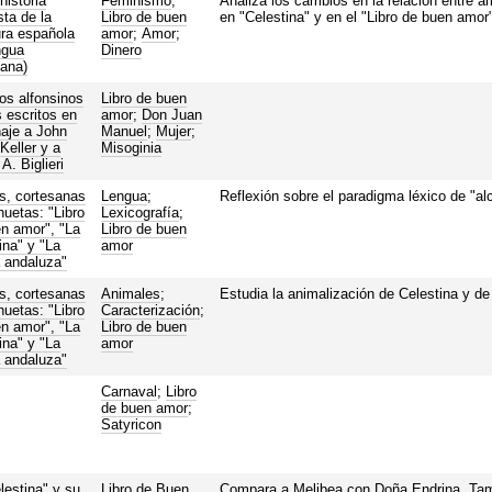
historia
Feminismo
;
Analiza los cambios en la relación entre a
sta de la
Libro de buen
en "Celestina" y en el "Libro de buen amor"
tura española
amor
;
Amor
;
ngua
Dinero
lana)
os alfonsinos
Libro de buen
s escritos en
amor
;
Don Juan
aje a John
Manuel
;
Mujer
;
Keller y a
Misoginia
A. Biglieri
s, cortesanas
Lengua
;
Reflexión sobre el paradigma léxico de "al
huetas: "Libro
Lexicografía
;
n amor", "La
Libro de buen
ina" y "La
amor
 andaluza"
s, cortesanas
Animales
;
Estudia la animalización de Celestina y d
huetas: "Libro
Caracterización
;
n amor", "La
Libro de buen
ina" y "La
amor
 andaluza"
Carnaval
;
Libro
de buen amor
;
Satyricon
lestina" y su
Libro de Buen
Compara a Melibea con Doña Endrina. Tam