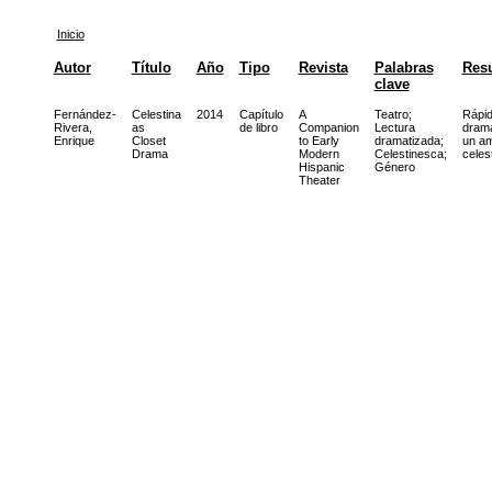
Inicio
Autor
Título
Año
Tipo
Revista
Palabras
Res
clave
Fernández-
Celestina
2014
Capítulo
A
Teatro
;
Rápid
Rivera,
as
de libro
Companion
Lectura
drama
Enrique
Closet
to Early
dramatizada
;
un am
Drama
Modern
Celestinesca
;
celes
Hispanic
Género
Theater