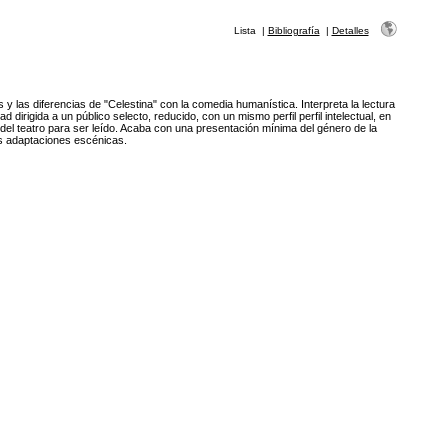
Lista
|
Bibliografía
|
Detalles
s y las diferencias de "Celestina" con la comedia humanística. Interpreta la lectura
dirigida a un público selecto, reducido, con un mismo perfil perfil intelectual, en
o del teatro para ser leído. Acaba con una presentación mínima del género de la
les adaptaciones escénicas.