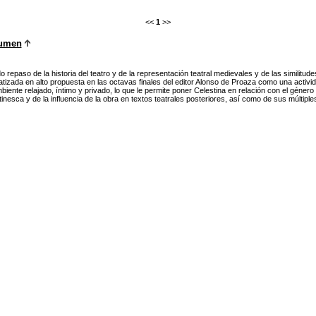
<<
1
>>
umen
o repaso de la historia del teatro y de la representación teatral medievales y de las similitude
tizada en alto propuesta en las octavas finales del editor Alonso de Proaza como una actividad 
biente relajado, íntimo y privado, lo que le permite poner Celestina en relación con el géner
tinesca y de la influencia de la obra en textos teatrales posteriores, así como de sus múltip