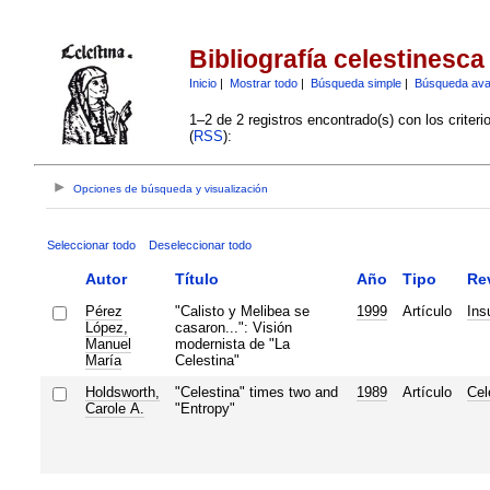
Bibliografía celestinesca
Inicio
|
Mostrar todo
|
Búsqueda simple
|
Búsqueda av
1–2 de 2 registros encontrado(s) con los criter
(
RSS
):
Opciones de búsqueda y visualización
Seleccionar todo
Deseleccionar todo
Autor
Título
Año
Tipo
Re
Pérez
"Calisto y Melibea se
1999
Artículo
Ins
López,
casaron...": Visión
Manuel
modernista de "La
María
Celestina"
Holdsworth,
"Celestina" times two and
1989
Artículo
Cel
Carole A.
"Entropy"