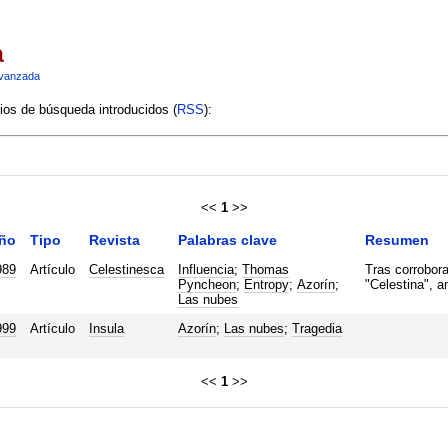
a
vanzada
rios de búsqueda introducidos (
RSS
):
<<
1
>>
ño
Tipo
Revista
Palabras clave
Resumen
989
Artículo
Celestinesca
Influencia
;
Thomas
Tras corrobor
Pyncheon
;
Entropy
;
Azorín
;
"Celestina", a
Las nubes
999
Artículo
Insula
Azorín
;
Las nubes
;
Tragedia
<<
1
>>