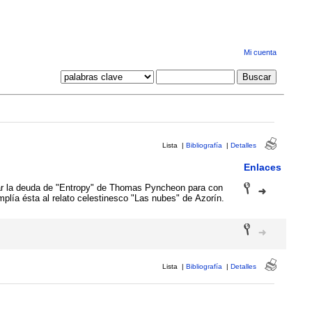
Mi cuenta
Lista
|
Bibliografía
|
Detalles
Enlaces
ar la deuda de "Entropy" de Thomas Pyncheon para con
mplía ésta al relato celestinesco "Las nubes" de Azorín.
Lista
|
Bibliografía
|
Detalles