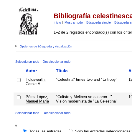
Bibliografía celestinesc
Inicio
|
Mostrar todo
|
Búsqueda simple
|
Búsqueda a
1–2 de 2 registros encontrado(s) con los crite
Opciones de búsqueda y visualización
Seleccionar todo
Deseleccionar todo
Autor
Título
A
Holdsworth,
"Celestina" times two and "Entropy"
1
Carole A.
Pérez López,
"Calisto y Melibea se casaron...":
1
Manuel María
Visión modernista de "La Celestina"
Seleccionar todo
Deseleccionar todo
Todas las entradas
Sólo las entradas seleccionadas: