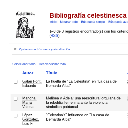
Bibliografía celestinesca
Inicio
|
Mostrar todo
|
Búsqueda simple
|
Búsqueda av
1–3 de 3 registros encontrado(s) con los criter
(
RSS
):
Opciones de búsqueda y visualización
Seleccionar todo
Deseleccionar todo
Autor
Título
Galán Font,
La huella de "La Celestina" en "La casa de
Eduardo
Bernarda Alba"
Mancha,
Melibea y Adela: una reescritura lorquiana de
María
la rebeldía femenina ante la violencia
Valeria
simbólica patriarcal
López
"Celestina's" Influence on "La casa de
González,
Bernarda Alba"
Luis F.