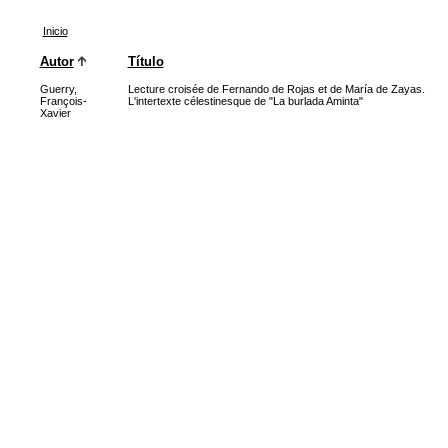
Inicio
Autor
Título
Guerry,
Lecture croisée de Fernando de Rojas et de María de Zayas.
François-
L'intertexte célestinesque de "La burlada Aminta"
Xavier