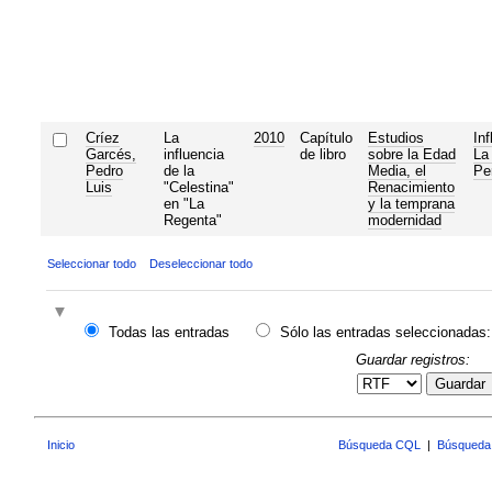
Críez
La
2010
Capítulo
Estudios
Inf
Garcés,
influencia
de libro
sobre la Edad
La
Pedro
de la
Media, el
Pe
Luis
"Celestina"
Renacimiento
en "La
y la temprana
Regenta"
modernidad
Seleccionar todo
Deseleccionar todo
Todas las entradas
Sólo las entradas seleccionadas:
Guardar registros:
Guardar
Inicio
Búsqueda CQL
|
Búsqueda