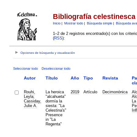
Bibliografía celestinesca
Inicio
|
Mostrar todo
|
Búsqueda simple
|
Búsqueda av
1–2 de 2 registros encontrado(s) con los criter
(
RSS
):
Opciones de búsqueda y visualización
Seleccionar todo
Deseleccionar todo
Autor
Título
Año
Tipo
Revista
Pa
cl
Rouhi,
La heroica
2019
Artículo
Decimonónica
Al
Leyla
;
"alcahueta"
Al
Cassiday,
dormía la
La
Julie A.
siesta: "La
Pe
Celestina's"
Inf
Presence
in "La
Regenta"