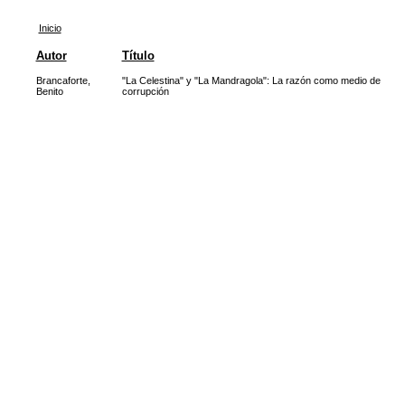
Inicio
Autor
Título
Brancaforte,
"La Celestina" y "La Mandragola": La razón como medio de
Benito
corrupción