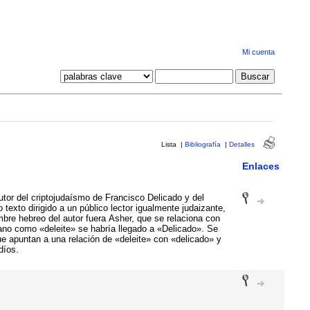
Mi cuenta
Lista
|
Bibliografía
|
Detalles
Enlaces
utor del criptojudaísmo de Francisco Delicado y del
texto dirigido a un público lector igualmente judaizante,
mbre hebreo del autor fuera Asher, que se relaciona con
lano como «deleite» se habría llegado a «Delicado». Se
ue apuntan a una relación de «deleite» con «delicado» y
díos.