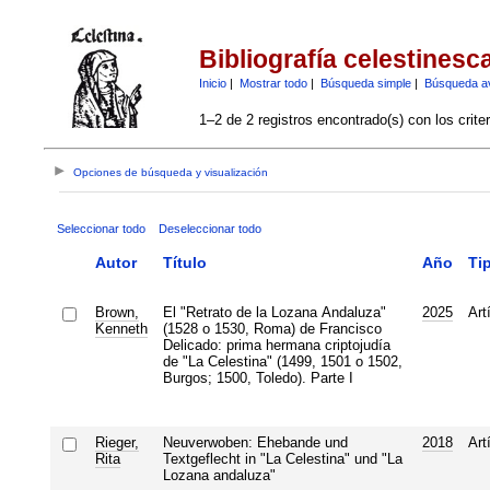
Bibliografía celestinesc
Inicio
|
Mostrar todo
|
Búsqueda simple
|
Búsqueda a
1–2 de 2 registros encontrado(s) con los crite
Opciones de búsqueda y visualización
Seleccionar todo
Deseleccionar todo
Autor
Título
Año
Ti
Brown,
El "Retrato de la Lozana Andaluza"
2025
Art
Kenneth
(1528 o 1530, Roma) de Francisco
Delicado: prima hermana criptojudía
de "La Celestina" (1499, 1501 o 1502,
Burgos; 1500, Toledo). Parte I
Rieger,
Neuverwoben: Ehebande und
2018
Art
Rita
Textgeflecht in "La Celestina" und "La
Lozana andaluza"