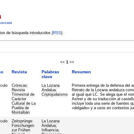
a
vanzada
rios de búsqueda introducidos (
RSS
):
<<
1
>>
po
Revista
Palabras
Resumen
clave
ículo
Crónicas:
La Lozana
Primera entrega de la defensa del a
Revista
Andalua
;
Retrato de la Lozana andaluza como 
Trimestral de
Criptojudaísmo
al igual que LC. Se alega que el no
Carácter
Ashrei y de su traducción al castel
Cultural de La
incluye toda una serie de fuentes q
Puebla de
«delgado» y a usos en contextos ju
Montalbán
ículo
Zeitsprünge:
La Lozana
Forschungen
Andalua
;
zur Frühen
Influencia
;