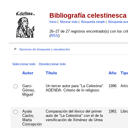
Bibliografía celestinesca
Inicio
|
Mostrar todo
|
Búsqueda simple
|
Búsqueda av
26–27 de 27 registros encontrado(s) con los cri
(
RSS
):
Opciones de búsqueda y visualización
Seleccionar todo
Deseleccionar todo
Autor
Título
Año
Tip
Garci-
Un tercer autor para "La Celestina".
1996
Artí
Gómez,
ADENDA: Criterio de lo religioso
Miguel
Ayala
Comparación del léxico del primer
1981
Libr
Castro,
auto de "La Celestina" con el de la
Marta
versificación de Ximénez de Urrea
Concepción