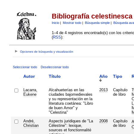
Bibliografía celestinesca
Inicio
|
Mostrar todo
|
Búsqueda simple
|
Búsqueda av
1–4 de 4 registros encontrado(s) con los criter
(
RSS
):
Opciones de búsqueda y visualización
Seleccionar todo
Deseleccionar todo
Autor
Título
Año
Tipo
R
Lacarra,
Alcahueterías en las
2013
Capítulo
T
Eukene
ciudades bajomedievales
de libro
M
y su representación en la
C
literatura coetánea: "Libro
L
de buen Amor" y
M
"Celestina"
M
André,
Aspects juridiques de "La
2008
Capítulo
A
Christian
Célestine": lexique,
de libro
C
sources et fonctionnalité