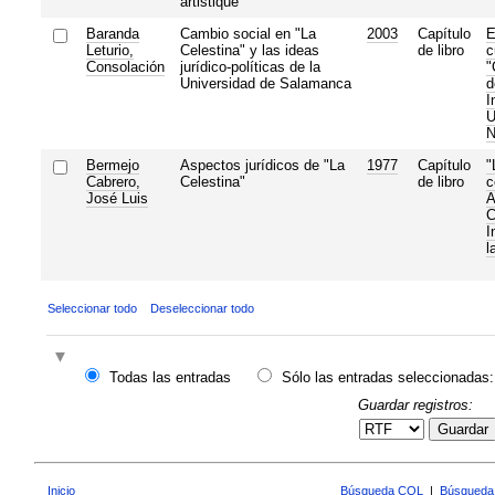
artistique
Baranda
Cambio social en "La
2003
Capítulo
E
Leturio,
Celestina" y las ideas
de libro
c
Consolación
jurídico-políticas de la
"
Universidad de Salamanca
d
I
U
N
Bermejo
Aspectos jurídicos de "La
1977
Capítulo
"
Cabrero,
Celestina"
de libro
c
José Luis
A
C
I
l
Seleccionar todo
Deseleccionar todo
Todas las entradas
Sólo las entradas seleccionadas:
Guardar registros:
Guardar
Inicio
Búsqueda CQL
|
Búsqueda