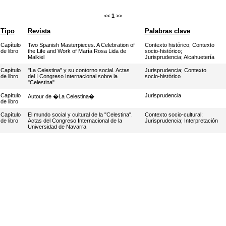
<<
1
>>
Tipo
Revista
Palabras clave
Capítulo
Two Spanish Masterpieces. A Celebration of
Contexto histórico
;
Contexto
de libro
the Life and Work of María Rosa Lida de
socio-histórico
;
Malkiel
Jurisprudencia
;
Alcahuetería
Capítulo
"La Celestina" y su contorno social. Actas
Jurisprudencia
;
Contexto
de libro
del I Congreso Internacional sobre la
socio-histórico
"Celestina"
Capítulo
Jurisprudencia
Autour de �La Celestina�
de libro
Capítulo
El mundo social y cultural de la "Celestina".
Contexto socio-cultural
;
de libro
Actas del Congreso Internacional de la
Jurisprudencia
;
Interpretación
Universidad de Navarra