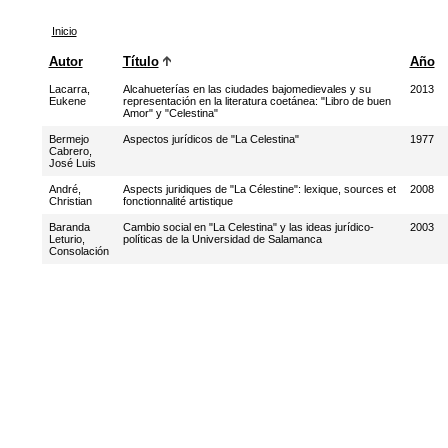
Inicio
Autor
Título
Año
Lacarra,
Alcahueterías en las ciudades bajomedievales y su
2013
Eukene
representación en la literatura coetánea: "Libro de buen
Amor" y "Celestina"
Bermejo
Aspectos jurídicos de "La Celestina"
1977
Cabrero,
José Luis
André,
Aspects juridiques de "La Célestine": lexique, sources et
2008
Christian
fonctionnalité artistique
Baranda
Cambio social en "La Celestina" y las ideas jurídico-
2003
Leturio,
políticas de la Universidad de Salamanca
Consolación