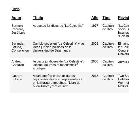
Inicio
Autor
Título
Año
Tipo
Revis
Bermejo
Aspectos jurídicos de "La Celestina"
1977
Capítulo
"La Cel
Cabrero,
de libro
social.
José Luis
Internac
"Celest
Baranda
Cambio social en "La Celestina" y las
2003
Capítulo
El mundo
Leturio,
ideas jurídico-políticas de la
de libro
la "Cele
Consolación
Universidad de Salamanca
Congres
Univers
André,
Aspects juridiques de "La Célestine":
2008
Capítulo
Autour 
Christian
lexique, sources et fonctionnalité
de libro
artistique
Lacarra,
Alcahueterías en las ciudades
2013
Capítulo
Two Spa
Eukene
bajomedievales y su representación
de libro
Celebrat
en la literatura coetánea: "Libro de
Work of
buen Amor" y "Celestina"
Malkiel