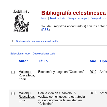
Bibliografía celestinesca
Inicio
|
Mostrar todo
|
Búsqueda simple
|
Búsqueda av
1–3 de 3 registros encontrado(s) con los criter
(
RSS
):
Opciones de búsqueda y visualización
Seleccionar todo
Deseleccionar todo
Autor
Título
Año
Tipo
Mallorquí-
Economía y juego en "Celestina"
2010
Artíc
Ruscalleda,
Enric
Mallorquí-
Con la vida en el tablero: A
2015
Artíc
Ruscalleda,
vueltas con el juego, la estrategia
Enric
y la economía de la amistad en
"Celestina"