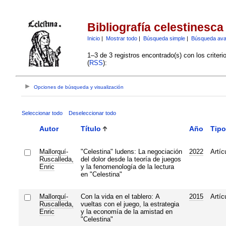
Bibliografía celestinesca
Inicio
|
Mostrar todo
|
Búsqueda simple
|
Búsqueda av
1–3 de 3 registros encontrado(s) con los criter
(
RSS
):
Opciones de búsqueda y visualización
Seleccionar todo
Deseleccionar todo
Autor
Título
Año
Tipo
Mallorquí-
"Celestina" ludens: La negociación
2022
Artíc
Ruscalleda,
del dolor desde la teoría de juegos
Enric
y la fenomenología de la lectura
en "Celestina"
Mallorquí-
Con la vida en el tablero: A
2015
Artíc
Ruscalleda,
vueltas con el juego, la estrategia
Enric
y la economía de la amistad en
"Celestina"