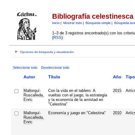
Bibliografía celestinesca
Inicio
|
Mostrar todo
|
Búsqueda simple
|
Búsqueda av
1–3 de 3 registros encontrado(s) con los criter
(
RSS
):
Opciones de búsqueda y visualización
Seleccionar todo
Deseleccionar todo
Autor
Título
Año
Tipo
Mallorquí-
Con la vida en el tablero: A
2015
Artíc
Ruscalleda,
vueltas con el juego, la estrategia
Enric
y la economía de la amistad en
"Celestina"
Mallorquí-
Economía y juego en "Celestina"
2010
Artíc
Ruscalleda,
Enric