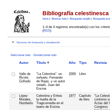
Bibliografía celestinesca
Inicio
|
Mostrar todo
|
Búsqueda simple
|
Búsqueda av
1–4 de 4 registros encontrado(s) con los criter
(
RSS
):
Opciones de búsqueda y visualización
Seleccionar todo
Deseleccionar todo
Autor
Título
Año
Tipo
Revista
Valle de
"La Celestina": un
2009
Libro
Ricote,
señuelo, Fernando
Gofredo
de Rojas, y un autor
velado, Juan del
Encina
López
Celestina y Eritea:
1977
Capítulo
"La Celesti
Morales,
la huella de la
de libro
contorno so
Humberto
Tragicomedia en el
Actas del I
teatro de Enzina
Congreso