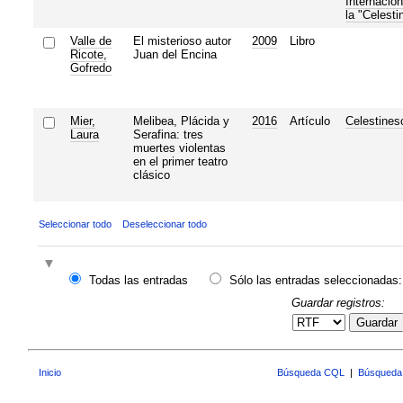
Internacion
la "Celesti
Valle de
El misterioso autor
2009
Libro
Ricote,
Juan del Encina
Gofredo
Mier,
Melibea, Plácida y
2016
Artículo
Celestines
Laura
Serafina: tres
muertes violentas
en el primer teatro
clásico
Seleccionar todo
Deseleccionar todo
Todas las entradas
Sólo las entradas seleccionadas:
Guardar registros:
Guardar
Inicio
Búsqueda CQL
|
Búsqueda