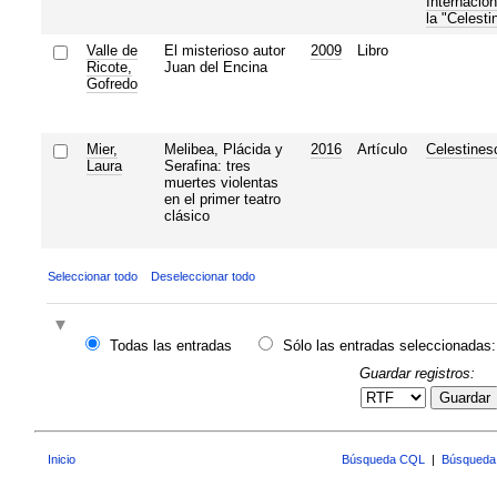
Internacion
la "Celesti
Valle de
El misterioso autor
2009
Libro
Ricote,
Juan del Encina
Gofredo
Mier,
Melibea, Plácida y
2016
Artículo
Celestines
Laura
Serafina: tres
muertes violentas
en el primer teatro
clásico
Seleccionar todo
Deseleccionar todo
Todas las entradas
Sólo las entradas seleccionadas:
Guardar registros:
Guardar
Inicio
Búsqueda CQL
|
Búsqueda