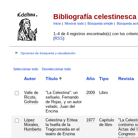
Bibliografía celestinesca
Inicio
|
Mostrar todo
|
Búsqueda simple
|
Búsqueda av
1–4 de 4 registros encontrado(s) con los criter
(
RSS
):
Opciones de búsqueda y visualización
Seleccionar todo
Deseleccionar todo
Autor
Título
Año
Tipo
Revista
Valle de
"La Celestina": un
2009
Libro
Ricote,
señuelo, Fernando
Gofredo
de Rojas, y un autor
velado, Juan del
Encina
López
Celestina y Eritea:
1977
Capítulo
"La Celesti
Morales,
la huella de la
de libro
contorno so
Humberto
Tragicomedia en el
Actas del I
teatro de Enzina
Congreso