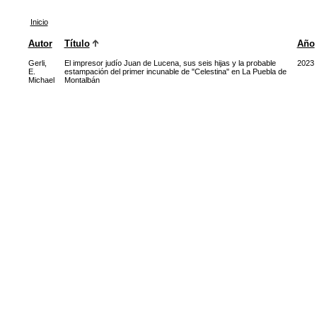
Inicio
Autor
Título
Año
Gerli,
El impresor judío Juan de Lucena, sus seis hijas y la probable
2023
E.
estampación del primer incunable de "Celestina" en La Puebla de
Michael
Montalbán