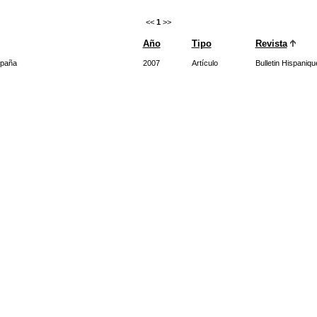
<<
1
>>
Año
Tipo
Revista
spaña
2007
Artículo
Bulletin Hispaniqu