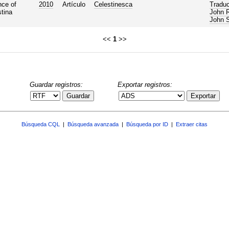
nce of
2010
Artículo
Celestinesca
Traduc
stina
John R
John 
<<
1
>>
Guardar registros:
Exportar registros:
Guardar
Exportar
Búsqueda CQL
|
Búsqueda avanzada
|
Búsqueda por ID
|
Extraer citas