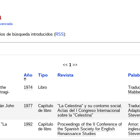
a
vanzada
rios de búsqueda introducidos (
RSS
):
<<
1
>>
Año
Tipo
Revista
Palab
 the
1974
Libro
Traduc
tragi-
Mabb
tán John
1977
Capítulo
"La Celestina" y su contorno social.
Traduc
de libro
Actas del I Congreso Internacional
Adapta
sobre la "Celestina"
Steve
 "La
1992
Capítulo
Proceedings of the II Conference of
Amor
de libro
the Spanish Society for English
ingles
Renaissance Studies
Steve