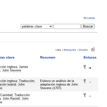
Mi cuenta
Lista
|
Bibliografía
|
Detalles
ras clave
Resumen
Enlaces
ción inglesa
;
James
e
;
John Stevens
ción inglesa
;
Traducción
;
Esboza un análisis de la
ción teatral
;
John
adaptación inglesa de John
ns
Stevens (1707).
;
Castidad
;
Traducción
a
;
John Rastell
;
John
ns