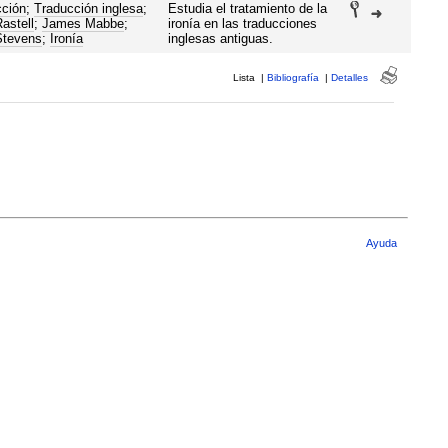
ción
;
Traducción inglesa
;
Estudia el tratamiento de la
astell
;
James Mabbe
;
ironía en las traducciones
Stevens
;
Ironía
inglesas antiguas.
Lista
|
Bibliografía
|
Detalles
Ayuda