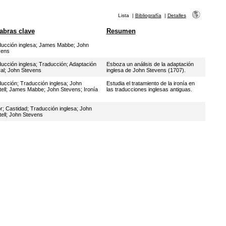
Lista
|
Bibliografía
|
Detalles
abras clave
Resumen
ucción inglesa
;
James Mabbe
;
John
vens
ucción inglesa
;
Traducción
;
Adaptación
Esboza un análisis de la adaptación
al
;
John Stevens
inglesa de John Stevens (1707).
ducción
;
Traducción inglesa
;
John
Estudia el tratamiento de la ironía en
ell
;
James Mabbe
;
John Stevens
;
Ironía
las traducciones inglesas antiguas.
r
;
Castidad
;
Traducción inglesa
;
John
ell
;
John Stevens