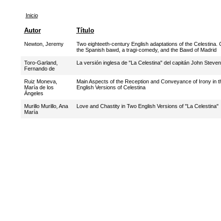
Inicio
Autor
Título
Newton, Jeremy
Two eighteeth-century English adaptations of the Celestina. C
the Spanish bawd, a tragi-comedy, and the Bawd of Madrid
Toro-Garland,
La versión inglesa de "La Celestina" del capitán John Steve
Fernando de
Ruiz Moneva,
Main Aspects of the Reception and Conveyance of Irony in th
María de los
English Versions of Celestina
Ángeles
Murillo Murillo, Ana
Love and Chastity in Two English Versions of "La Celestina"
María