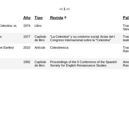
<<
1
>>
Año
Tipo
Revista
Pal
elestina: or,
1974
Libro
Trad
Ste
ns
1977
Capítulo
"La Celestina" y su contorno social. Actas del I
Trad
de libro
Congreso Internacional sobre la "Celestina"
teatr
e Earliest
2010
Artículo
Celestinesca
Tra
Rast
1992
Capítulo
Proceedings of the II Conference of the Spanish
Amo
de libro
Society for English Renaissance Studies
Rast